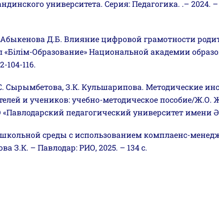
инского университета. Серия: Педагогика. .– 2024. – То
., Абыкенова Д.Б. Влияние цифровой грамотности роди
 «Білім-Образование» Национальной академии образова
2-104-116.
 Л.С. Сырымбетова, З.К. Кульшарипова. Методические 
лей и учеников: учебно-методическое пособие/Ж.О. Жи
 «Павлодарский педагогический университет имени Әлк
ти школьной среды с использованием комплаенс-мене
 З.К. – Павлодар: РИО, 2025. – 134 с.