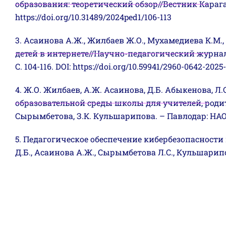
образования: теоретический обзор//Вестник Караганд
https://doi.org/10.31489/2024ped1/106-113
3. Асаинова А.Ж., Жилбаев Ж.О., Мухамедиева К.М
детей в интернете//Научно-педагогический журнал
С. 104-116. DOI: https://doi.org/10.59941/2960-0642-2025-
4. Ж.О. Жилбаев, А.Ж. Асаинова, Д.Б. Абыкенова,
образовательной среды школы для учителей, родите
Сырымбетова, З.К. Кульшарипова. – Павлодар: НАО
5. Педагогическое обеспечение кибербезопаснос
Д.Б., Асаинова А.Ж., Сырымбетова Л.С., Кульшарипова