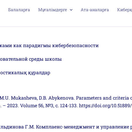
Балаларға
Мұғалімдерге
Ата-аналарға
Киберқ
ками как парадигмы кибербезопасности
зовательной среды школы
ностикалық құралдар
a, M.U. Mukasheva, D.B. Abykenova. Parameters and criteria 
023. Volume 56, №3, с. 124-133. https://doi.org/10.51889/
Абильдинова Г.М. Комплаенс-менеджмент и управление