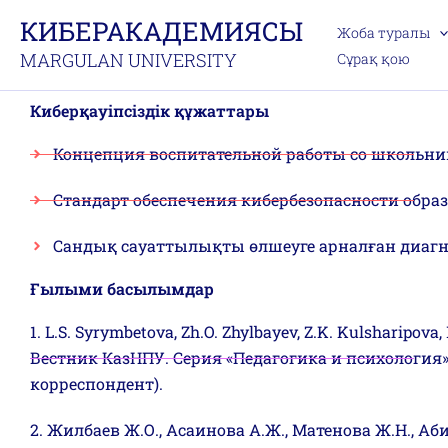
Skip
КИБЕРАКАДЕМИЯСЫ
Жоба туралы
to
MARGULAN UNIVERSITY
Сұрақ қою
content
Киберқауіпсіздік құжаттары
Концепция воспитательной работы со школьни
Стандарт обеспечения кибербезопасности обра
Сандық сауаттылықты өлшеуге арналған диаг
Ғылыми басылымдар
1. L.S. Syrymbetova, Zh.O. Zhylbayev, Z.K. Kulsharipov
Вестник КазНПУ. Серия «Педагогика и психология». – 2
корреспондент).
2. Жилбаев Ж.О., Асаинова А.Ж., Матенова Ж.Н., 