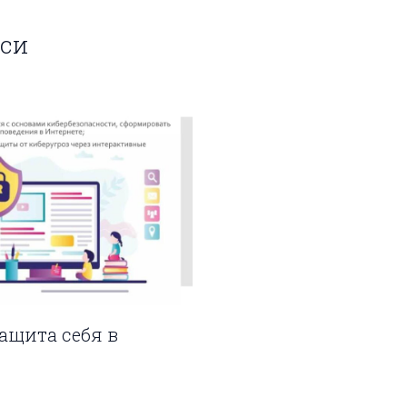
иси
защита себя в