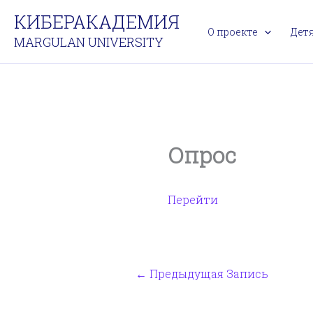
Перейти
КИБЕРАКАДЕМИЯ
к
О проекте
Дет
MARGULAN UNIVERSITY
содержимому
Опрос
Перейти
←
Предыдущая Запись